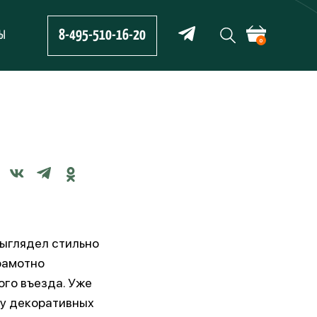
8-495-510-16-20
ТЫ
0
выглядел стильно
грамотно
го въезда. Уже
ку декоративных