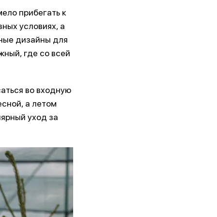
мело прибегать к
ных условиях, а
ные дизайны для
ный, где со всей
саться во входную
есной, а летом
лярный уход за