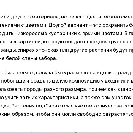
 или другого материала, но белого цвета, можно сме
ениями с цветами. Другой вариант – это сохранить бе
адить низкорослые кустарники с яркими цветами. В 
ваться картиной, которую создаст входная группа 
аванды,
спирея японская
или другие растения будут 
не белой стены забора.
еобязательно должна быть размещена вдоль огражд
 побольше и создать целую композицию у входа или в
льзовать породы разного размера, причем как в ширин
о учитывать их характеристики, а также сам участок,
дка. Растения подбираются с учетом количества солн
ким образом, чтобы они могли свободно разрастать