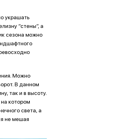
ло украшать
лизну “стены”, а
пик сезона можно
ландшафтного
превосходно
ения. Можно
орот. В данном
у, так и в высоту.
 на котором
ечного света, а
ся не мешая