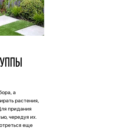
РУППЫ
ора, а
ирать растения,
 Для придания
ю, чередуя их.
мотреться еще