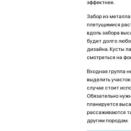
эффектнее.
Забор из металла
плетущимися раст
вдоль забора выс
будет долго любо
дизайна. Кусты л
смотреться на фо
Входная группа н
выделить участок
случае стоит испо
Обязательно нужн
планируется выса
рассаживаются та
другим породам.