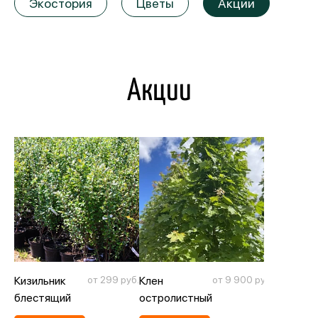
Экостория
Цветы
Акции
Акции
Кизильник
от 299 руб.
Клен
от 9 900 руб.
блестящий
остролистный