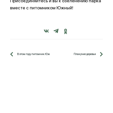
Присоединяйтесь и вы к озеленению парка
вместе с питомником Южный!
В этом году питомник Южный расширил свои границы…
Плакучие деревья