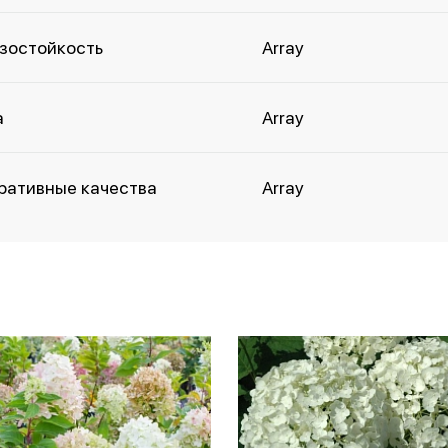
зостойкость
Array
а
Array
ративные качества
Array