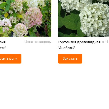
зия
Цена по запросу
Гортензия древовидная
от 1
ити'
"Анабель"
осить цену
Заказать