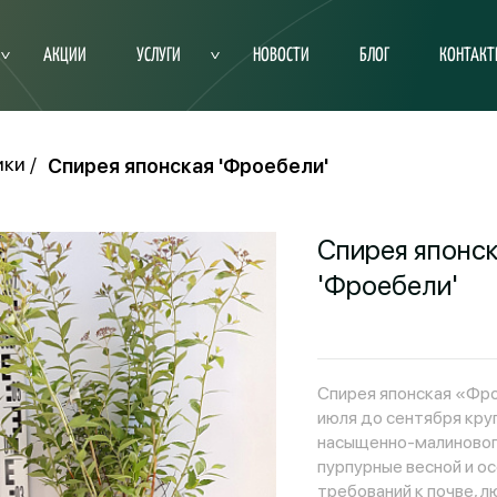
АКЦИИ
УСЛУГИ
НОВОСТИ
БЛОГ
КОНТАК
ики
Спирея японская 'Фроебели'
Спирея японс
'Фроебели'
Спирея японская «Фро
июля до сентября кр
насыщенно-малинового
пурпурные весной и ос
требований к почве, л