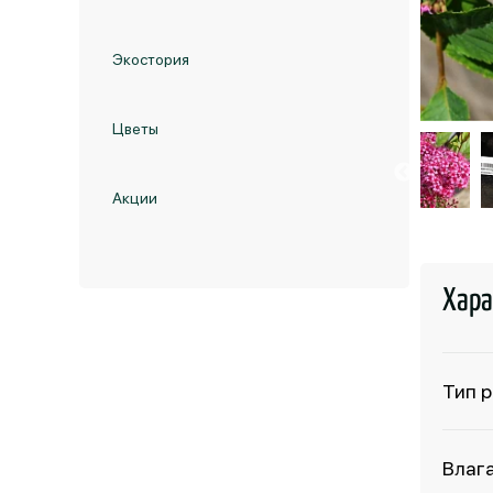
Экостория
Цветы
Акции
Хара
Тип 
Влаг