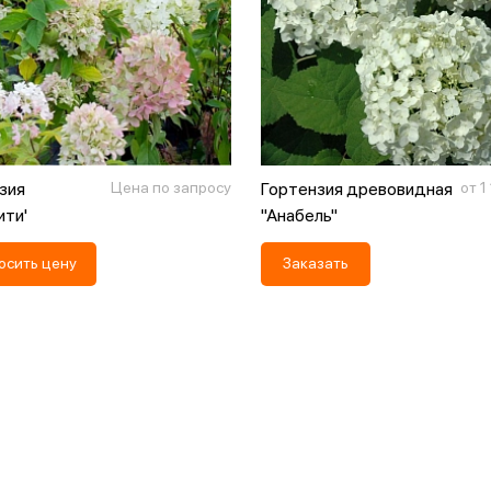
зия
Цена по запросу
Гортензия древовидная
от 1
ити'
"Анабель"
осить цену
Заказать