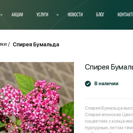
АКЦИИ
УСЛУГИ
НОВОСТИ
БЛОГ
КОНТАК
ики
Спирея Бумальда
Спирея Бумал
В наличии
Спирея Бумальда высо
Спирея японская. Цве
соцветиях с конца июн
пурпурные, летом тём