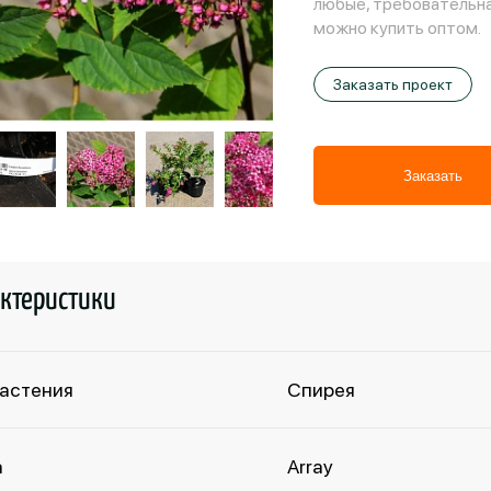
любые, требовательна
можно купить оптом.
Заказать проект
Заказать
ктеристики
растения
Спирея
а
Array