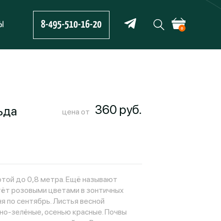
8-495-510-16-20
ТЫ
0
360 руб.
ьда
цена от
той до 0,8 метра. Ещё называют
тёт розовыми цветами в зонтичных
я по сентябрь. Листья весной
но-зелёные, осенью красные. Почвы