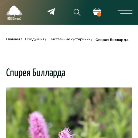
0
Главная
Продукция
Лиственные кустарники
Спирея Билларда
Спирея Билларда