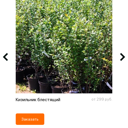
росу
Кизильник блестящий
от 299 руб.
Гор
Заказать
З