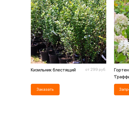
 по запросу
Кизильник блестящий
от 299 руб.
Гортен
'Графф
Заказать
Запр