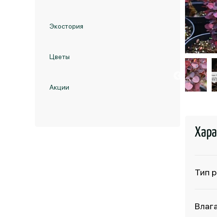
Экостория
Цветы
Акции
Хара
Тип 
Влаг