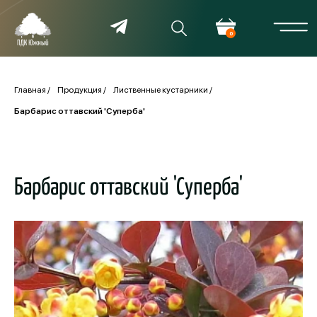
0
Главная
Продукция
Лиственные кустарники
Барбарис оттавский 'Суперба'
Барбарис оттавский 'Суперба'